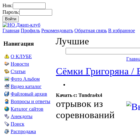
Ник:
Пароль:
Главная
Профиль
Рекомендовать
Обратная связь
В избранное
Лучшие
Навигация
О КЛУБЕ
Главн
Новости
Сёмки Григоряна / 
Статьи
Фото Альбом
Видео каталог
Файловый архив
Качать с: Tundra4x4
отрывок из
Вопросы и ответы
Каталог сайтов
соревнований
Анекдоты
Поиск
Распродажа