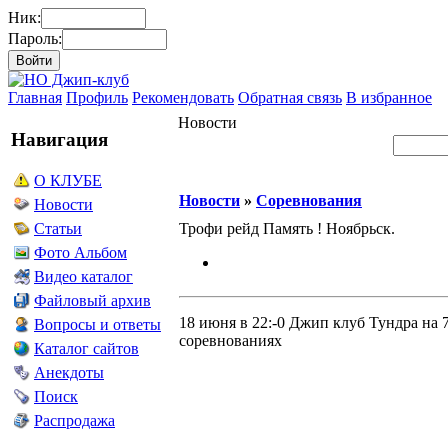
Ник:
Пароль:
Главная
Профиль
Рекомендовать
Обратная связь
В избранное
Новости
Навигация
О КЛУБЕ
Новости
»
Соревнования
Новости
Трофи рейд Память ! Ноябрьск.
Статьи
Фото Альбом
Видео каталог
Файловый архив
18 июня в 22:-0 Джип клуб Тундра на
Вопросы и ответы
соревнованиях
Каталог сайтов
Анекдоты
Поиск
Распродажа