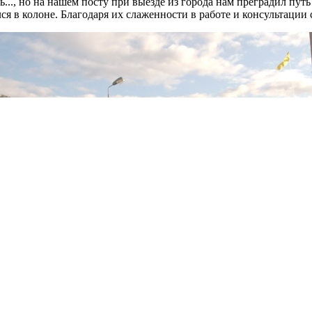
..., но на нашем посту при выезде из города нам преградил пут
лся в колоне. Благодаря их слаженности в работе и консультац