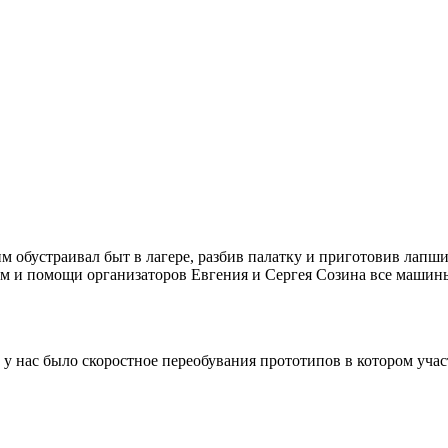
м обустраивал быт в лагере, разбив палатку и приготовив лапш
ам и помощи организаторов Евгения и Сергея Созина все машины
 нас было скоростное переобувания прототипов в котором участ