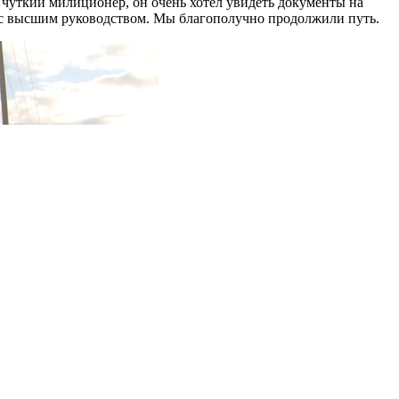
ь чуткий милиционер, он очень хотел увидеть документы на
ии с высшим руководством. Мы благополучно продолжили путь.