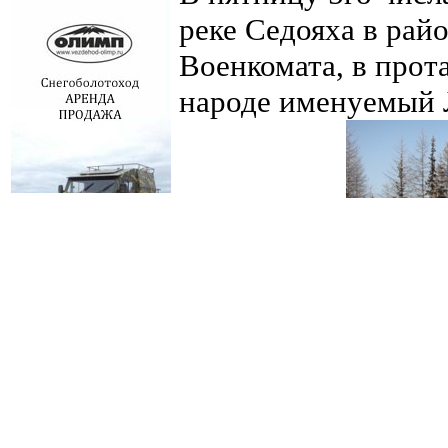
реке Седояха в рай
Военкомата, в прот
народе именуемый 