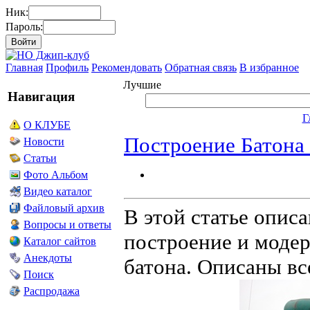
Ник:
Пароль:
Главная
Профиль
Рекомендовать
Обратная связь
В избранное
Лучшие
Навигация
Г
О КЛУБЕ
Построение Батона
Новости
Статьи
Фото Альбом
Видео каталог
Файловый архив
В этой статье опис
Вопросы и ответы
построение и моде
Каталог сайтов
Анекдоты
батона. Описаны вс
Поиск
Распродажа