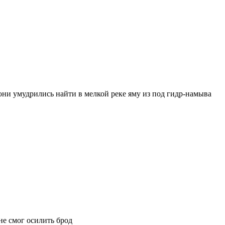
они умудрились найти в мелкой реке яму из под гидр-намыва
не смог осилить брод