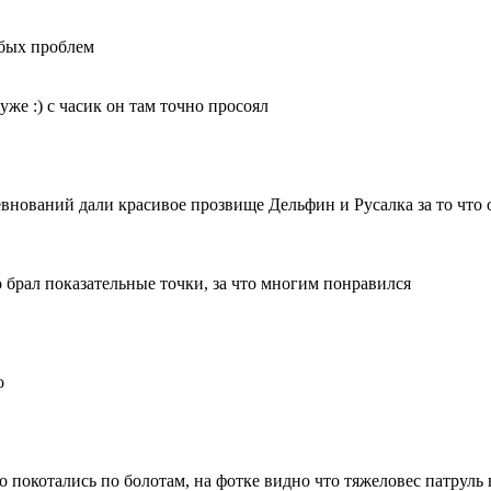
обых проблем
уже :) с часик он там точно просоял
евнований дали красивое прозвище Дельфин и Русалка за то что 
брал показательные точки, за что многим понравился
о
о покотались по болотам, на фотке видно что тяжеловес патруль 