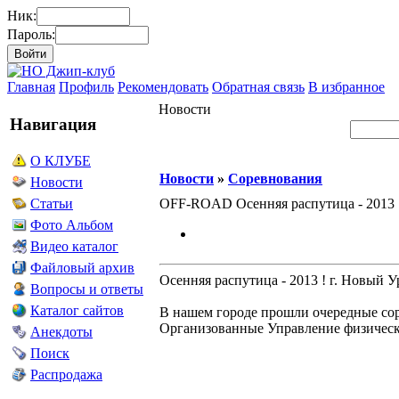
Ник:
Пароль:
Главная
Профиль
Рекомендовать
Обратная связь
В избранное
Новости
Навигация
О КЛУБЕ
Новости
»
Соревнования
Новости
OFF-ROAD Осенняя распутица - 2013 
Статьи
Фото Альбом
Видео каталог
Файловый архив
Осенняя распутица - 2013 ! г. Новый У
Вопросы и ответы
Каталог сайтов
В нашем городе прошли очередные со
Организованные Управление физическо
Анекдоты
Поиск
Распродажа