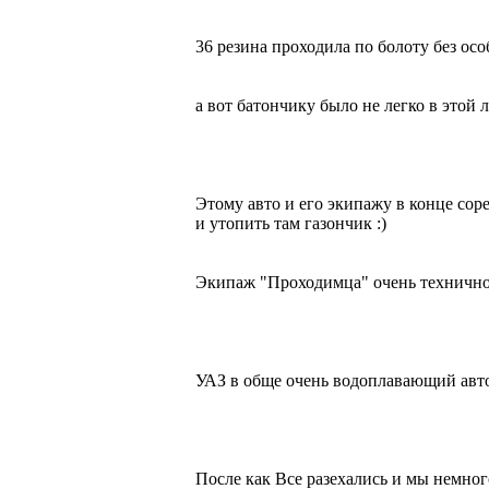
36 резина проходила по болоту без ос
а вот батончику было не легко в этой л
Этому авто и его экипажу в конце сор
и утопить там газончик :)
Экипаж "Проходимца" очень технично 
УАЗ в обще очень водоплавающий авт
После как Все разехались и мы немног