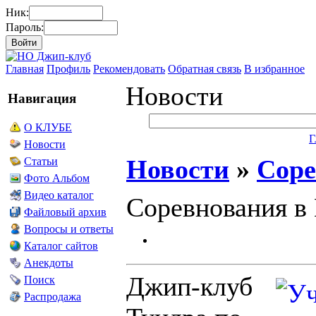
Ник:
Пароль:
Главная
Профиль
Рекомендовать
Обратная связь
В избранное
Новости
Навигация
О КЛУБЕ
Г
Новости
Новости
»
Соре
Статьи
Фото Альбом
Видео каталог
Соревнования в
Файловый архив
Вопросы и ответы
Каталог сайтов
Анекдоты
Джип-клуб
Поиск
Распродажа