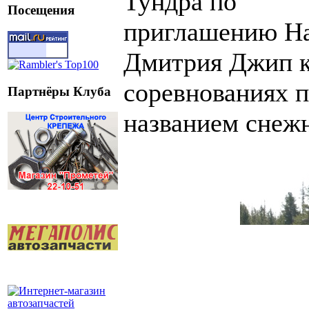
Тундра по
Посещения
приглашению На
Дмитрия Джип кл
соревнованиях 
Партнёры Клуба
названием снеж